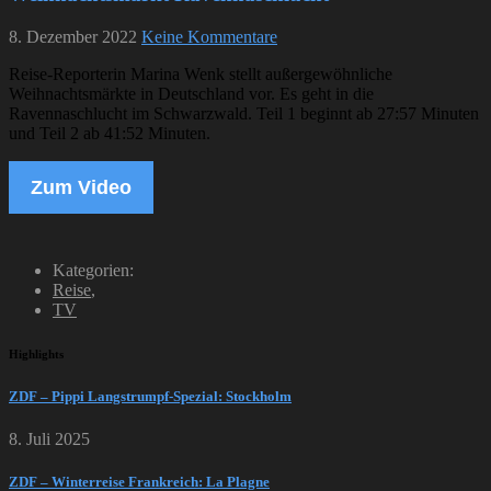
8. Dezember 2022
Keine Kommentare
Reise-Reporterin Marina Wenk stellt außergewöhnliche
Weihnachtsmärkte in Deutschland vor. Es geht in die
Ravennaschlucht im Schwarzwald. Teil 1 beginnt ab 27:57 Minuten
und Teil 2 ab 41:52 Minuten.
Zum Video
Kategorien:
Reise
,
TV
Highlights
ZDF – Pippi Langstrumpf-Spezial: Stockholm
8. Juli 2025
ZDF – Winterreise Frankreich: La Plagne