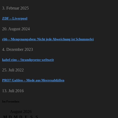
3. Februar 2025
ZDF – Liverpool
20. August 2024
rbb – Mengenangaben: Nicht jede Abweichung ist Schummelei
4. Dezember 2023
kabel eins – Strandgesetze weltweit
25. Juli 2022
PRO7 Galileo – Mode aus Meeresabfällen
13. Juli 2016
Im Fernsehen
August 2026
M
D
M
D
F
S
S