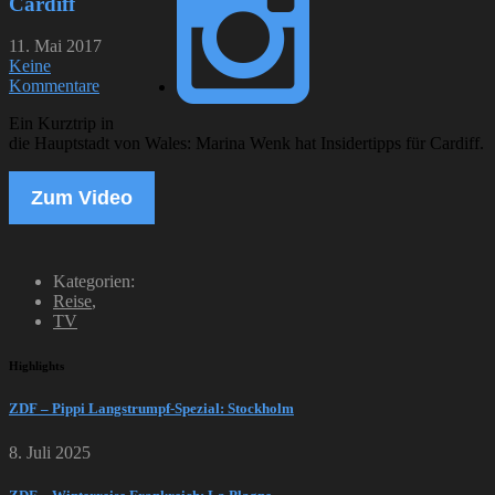
Cardiff
11. Mai 2017
Keine
Kommentare
Ein Kurztrip in
die Hauptstadt von Wales: Marina Wenk hat Insidertipps für Cardiff.
Zum Video
Kategorien:
Reise
,
TV
Highlights
ZDF – Pippi Langstrumpf-Spezial: Stockholm
8. Juli 2025