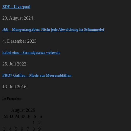
ZDF – Liverpool
20. August 2024
rbb – Mengenangaben: Nicht jede Abweichung ist Schummelei
4. Dezember 2023
kabel eins – Strandgesetze weltweit
25. Juli 2022
PRO7 Galileo – Mode aus Meeresabfällen
13. Juli 2016
Im Fernsehen
August 2026
M
D
M
D
F
S
S
1
2
3
4
5
6
7
8
9