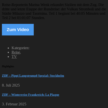
Reise-Reporterin Marina Wenk erkundet Sizilien mit dem Zug. Die
dritte und letzte Etappe der Rundreise: der Vulkan Stromboli und die
Städte Milazzo und Taormina. Teil 1 beginnt bei 40:05 Minuten und
Teil 2 bei 01:01:07 Stunden.
Zum Video
Kategorien:
Reise
,
TV
Highlights
ZDF – Pippi Langstrumpf-Spezial: Stockholm
8. Juli 2025
ZDF – Winterreise Frankreich: La Plagne
3. Februar 2025