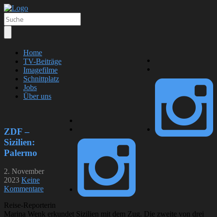
Home
TV-Beiträge
Imagefilme
Schnittplatz
Jobs
Über uns
ZDF –
Sizilien:
Palermo
2. November
2023
Keine
Kommentare
Reise-Reporterin
Marina Wenk erkundet Sizilien mit dem Zug. Die zweite von drei