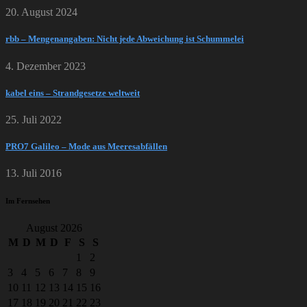
20. August 2024
rbb – Mengenangaben: Nicht jede Abweichung ist Schummelei
4. Dezember 2023
kabel eins – Strandgesetze weltweit
25. Juli 2022
PRO7 Galileo – Mode aus Meeresabfällen
13. Juli 2016
Im Fernsehen
August 2026
M
D
M
D
F
S
S
1
2
3
4
5
6
7
8
9
10
11
12
13
14
15
16
17
18
19
20
21
22
23