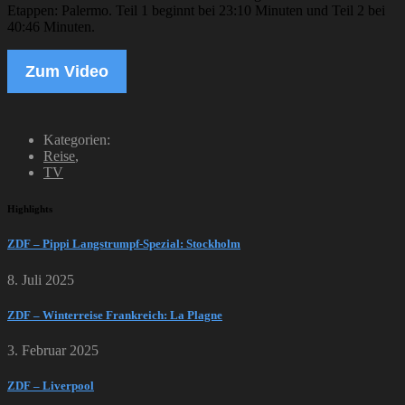
Etappen: Palermo. Teil 1 beginnt bei 23:10 Minuten und Teil 2 bei
40:46 Minuten.
Zum Video
Kategorien:
Reise
,
TV
Highlights
ZDF – Pippi Langstrumpf-Spezial: Stockholm
8. Juli 2025
ZDF – Winterreise Frankreich: La Plagne
3. Februar 2025
ZDF – Liverpool