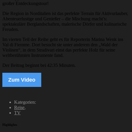
großer Entdeckungstour!
Die Region in Norditalien ist das perfekte Terrain für Aktivurlauber,
Abenteuerlustige und Genießer – die Mischung macht’s:
spektakuläre Berglandschaften, malerische Dörfer und kulinarische
Freuden.
Im vierten Teil der Reihe geht es für Reporterin Marina Wenk ins
Val di Fiemme. Dort besucht sie unter anderem den „Wald der
Violinen“, in dem Stradivari einst das perfekte Holz für seine
weltberühmten Instrumente fand.
Der Beitrag beginnt bei 42:35 Minuten.
Zum Video
Kategorien:
Reise
,
TV
Highlights