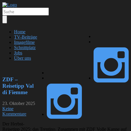
Home
TV-Beiträge
Imagefilme
Schnittplatz
Jobs
Über uns
ZDF –
Reisetipp Val
di Fiemme
23. Oktober 2025
Keine
Kommentare
Der Herbst-
Reisetipp 2025: das Trentino. Zusammen mit ZDF Volle Kanne auf