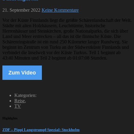
21. September 2022
Keine Kommentare
Vor der Küste Finnlands liegt die größte Schärenlandschaft der Welt.
Städte mit alten Holzhäusern, Leuchttürme, historische
Herrenhäuser und Steinkirchen, große Nationalparks, die sich über
Land und Meer erstrecken – all das ist die finnische Küste. Die
Schärenringstraße ist ein rund 250 Kilometer langer Rundweg. Sie
beginnt im Zentrum von Turku an der Südwestküste Finnlands und
verbindet die Inselwelt vor der Küste Turkus. Teil 1 beginnt ab
43:40 Minuten und Teil 2 beginnt ab 01:07:08 Stunden.
Zum Video
Kategorien:
Reise
,
TV
Highlights
ZDF – Pippi Langstrumpf-Spezial: Stockholm