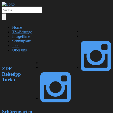
Home
TV-Beiträge
Imagefilme
Schnittplatz
Jobs
Über uns
ZDF –
Reisetipp
Turku
Schärengarten