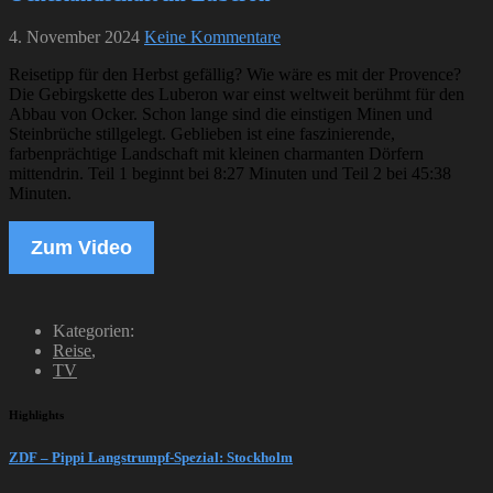
4. November 2024
Keine Kommentare
Reisetipp für den Herbst gefällig? Wie wäre es mit der Provence?
Die Gebirgskette des Luberon war einst weltweit berühmt für den
Abbau von Ocker. Schon lange sind die einstigen Minen und
Steinbrüche stillgelegt. Geblieben ist eine faszinierende,
farbenprächtige Landschaft mit kleinen charmanten Dörfern
mittendrin. Teil 1 beginnt bei 8:27 Minuten und Teil 2 bei 45:38
Minuten.
Zum Video
Kategorien:
Reise
,
TV
Highlights
ZDF – Pippi Langstrumpf-Spezial: Stockholm