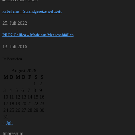
kabel eins – Strandgesetze weltweit
25. Juli 2022
PRO7 Galileo – Mode aus Meeresabfällen
13. Juli 2016
Im Fernsehen
August 2026
M
D
M
D
F
S
S
1
2
3
4
5
6
7
8
9
10
11
12
13
14
15
16
17
18
19
20
21
22
23
24
25
26
27
28
29
30
31
« Juli
Impressum