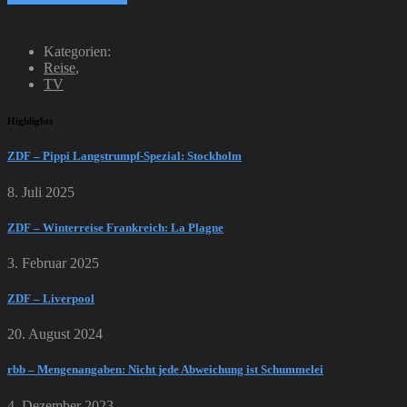
Kategorien:
Reise
,
TV
Highlights
ZDF – Pippi Langstrumpf-Spezial: Stockholm
8. Juli 2025
ZDF – Winterreise Frankreich: La Plagne
3. Februar 2025
ZDF – Liverpool
20. August 2024
rbb – Mengenangaben: Nicht jede Abweichung ist Schummelei
4. Dezember 2023