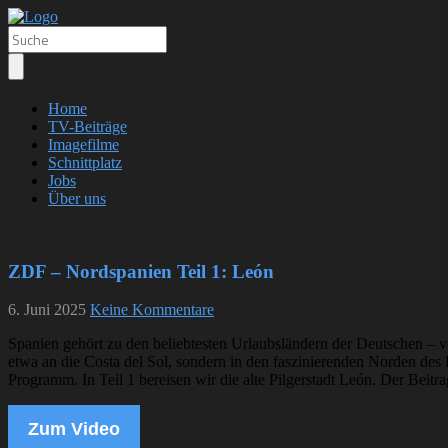
Home
TV-Beiträge
Imagefilme
Schnittplatz
Jobs
Über uns
ZDF – Nordspanien Teil 1: León
6. Juni 2025
Keine Kommentare
Spanien gehört zu den beliebtesten Urlaubsländern der Deutschen – v
etwa an die Costa del Sol, sondern in den faszinierenden Norden des
Programm. In Teil 1 bereisen wir die alte Pilgerstadt León. Der Beitr
Zum Video