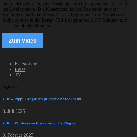
und gleichzeitig ein guter Ausgangspunkt für spannende Ausflüge
ins Landesinnere. Die Küstenstadt ist der Startpunkt unserer
Rundreise durch die Souss-Massa-Region und zum Auftakt der
Reihe geht es in die Berge. Teil 1 beginnt bei 11:05 Minuten und
Teil 2 bei 47:48 Minuten.
Zum Video
Kategorien:
Reise
,
TV
Highlights
ZDF – Pippi Langstrumpf-Spezial: Stockholm
8. Juli 2025
ZDF – Winterreise Frankreich: La Plagne
3. Februar 2025