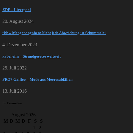
ZDF – Liverpool
20. August 2024
rbb – Mengenangaben: Nicht jede Abweichung ist Schummelei
4. Dezember 2023
kabel eins – Strandgesetze weltweit
25. Juli 2022
PRO7 Galileo – Mode aus Meeresabfällen
13. Juli 2016
Im Fernsehen
August 2026
M
D
M
D
F
S
S
1
2