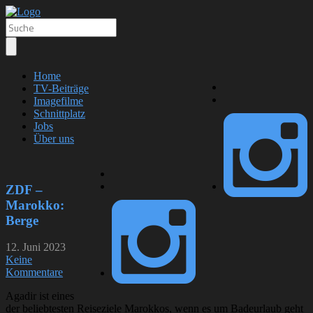
Home
TV-Beiträge
Imagefilme
Schnittplatz
Jobs
Über uns
ZDF –
Marokko:
Berge
12. Juni 2023
Keine
Kommentare
Agadir ist eines
der beliebtesten Reiseziele Marokkos, wenn es um Badeurlaub geht