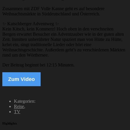
Zusammen mit ZDF Volle Kanne geht es auf besondere
Weihnachtsmärkte in Süddeutschland und Österreich.
✨ Katschberger Adventweg ✨
Kein Kitsch, kein Kommerz! Hoch oben in den verschneiten
Bergen erwartet Besucher ein Adventzauber wie in der guten alten
Zeit. Inmitten unberührter Natur spaziert man von Hütte zu Hütte,
kehrt ein, singt traditionelle Lieder oder hört eine
Weihnachtsgeschichte. Außerdem geht’s zu verschiedenen Märkten
rund um den Wörthersee.
Der Beitrag beginnt bei 12:15 Minuten.
Zum Video
Kategorien:
Reise
,
TV
Highlights