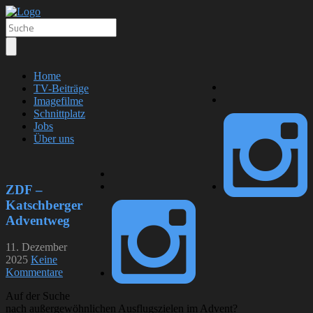
Home
TV-Beiträge
Imagefilme
Schnittplatz
Jobs
Über uns
ZDF –
Katschberger
Adventweg
11. Dezember
2025
Keine
Kommentare
Auf der Suche
nach außergewöhnlichen Ausflugszielen im Advent?