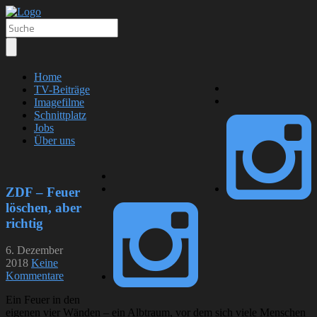
Home
TV-Beiträge
Imagefilme
Schnittplatz
Jobs
Über uns
ZDF – Feuer
löschen, aber
richtig
6. Dezember
2018
Keine
Kommentare
Ein Feuer in den
eigenen vier Wänden – ein Albtraum, vor dem sich viele Menschen