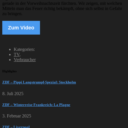
gerade in der Vorweihnachtszeit fürchten. Wir zeigen, mit welchen
Mitteln man das Feuer richtig bekämpft, ohne sich selbst in Gefahr
zu bringen.
Zum Video
Kategorien:
TV
,
Verbraucher
Highlights
ZDF – Pippi Langstrumpf-Spezial: Stockholm
8. Juli 2025
ZDF – Winterreise Frankreich: La Plagne
3. Februar 2025
ZDF – Liverpool