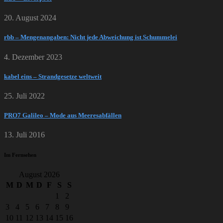
20. August 2024
rbb – Mengenangaben: Nicht jede Abweichung ist Schummelei
4. Dezember 2023
kabel eins – Strandgesetze weltweit
25. Juli 2022
PRO7 Galileo – Mode aus Meeresabfällen
13. Juli 2016
Im Fernsehen
August 2026
M
D
M
D
F
S
S
1
2
3
4
5
6
7
8
9
10
11
12
13
14
15
16