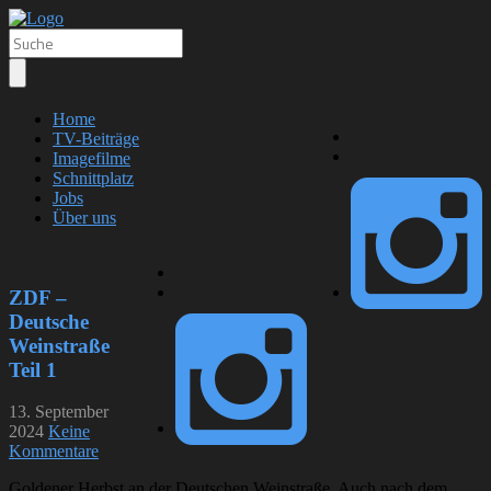
Home
TV-Beiträge
Imagefilme
Schnittplatz
Jobs
Über uns
ZDF –
Deutsche
Weinstraße
Teil 1
13. September
2024
Keine
Kommentare
Goldener Herbst an der Deutschen Weinstraße. Auch nach dem