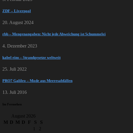
ZDF – Liverpool
20. August 2024
rbb – Mengenangaben: Nicht jede Abweichung ist Schummelei
4. Dezember 2023
kabel eins – Strandgesetze weltweit
25. Juli 2022
PRO7 Galileo – Mode aus Meeresabfällen
13. Juli 2016
Im Fernsehen
August 2026
M
D
M
D
F
S
S
1
2