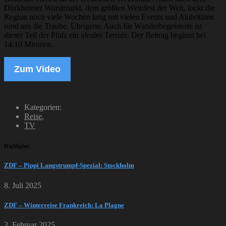
Dürkheimer Wurstmarkt, dem größten Weinfest der Welt, lockt die
Region noch viele Wochen lang mit vielen Events und Aktivitäten
rund um die Traube. Übrigens: Auch für Wanderbegeisterte ist
dieser Teil der Pfalz ein ideales Terrain. Der Beitrag beginnt bei
14:10 Minuten.
Zum Video
Kategorien:
Reise
,
TV
Highlights
ZDF – Pippi Langstrumpf-Spezial: Stockholm
8. Juli 2025
ZDF – Winterreise Frankreich: La Plagne
3. Februar 2025