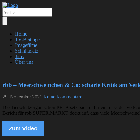
Home
TV-Beiträge
Imagefilme
Schnittplatz
Jobs
Über uns
rbb – Meerschweinchen & Co: scharfe Kritik am Verk
29. November 2021
Keine Kommentare
Die Tierschutzorganisation PETA setzt sich dafür ein, dass der Verka
Bericht für rbb SUPER.MARKT deckt auf, dass viele Meerschweinch
Zum Video