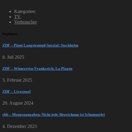
Kategorien:
TV
,
Verbraucher
Highlights
ZDF – Pippi Langstrumpf-Spezial: Stockholm
8. Juli 2025
ZDF – Winterreise Frankreich: La Plagne
3. Februar 2025
ZDF – Liverpool
20. August 2024
rbb – Mengenangaben: Nicht jede Abweichung ist Schummelei
4. Dezember 2023