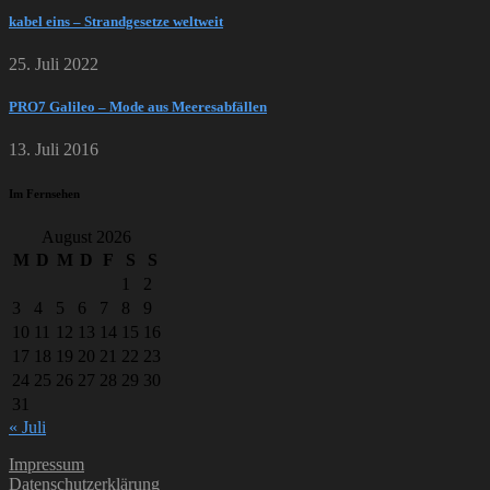
kabel eins – Strandgesetze weltweit
25. Juli 2022
PRO7 Galileo – Mode aus Meeresabfällen
13. Juli 2016
Im Fernsehen
August 2026
M
D
M
D
F
S
S
1
2
3
4
5
6
7
8
9
10
11
12
13
14
15
16
17
18
19
20
21
22
23
24
25
26
27
28
29
30
31
« Juli
Impressum
Datenschutzerklärung