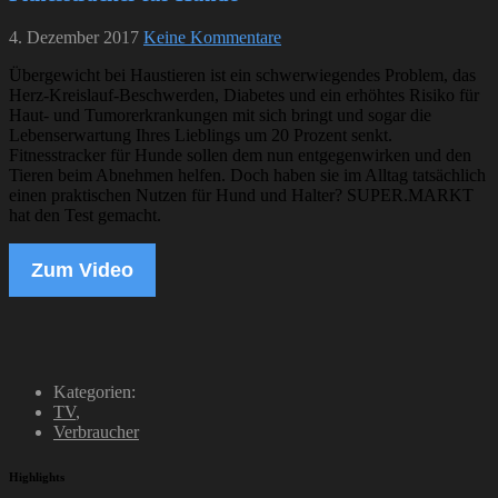
4. Dezember 2017
Keine Kommentare
Übergewicht bei Haustieren ist ein schwerwiegendes Problem, das
Herz-Kreislauf-Beschwerden, Diabetes und ein erhöhtes Risiko für
Haut- und Tumorerkrankungen mit sich bringt und sogar die
Lebenserwartung Ihres Lieblings um 20 Prozent senkt.
Fitnesstracker für Hunde sollen dem nun entgegenwirken und den
Tieren beim Abnehmen helfen. Doch haben sie im Alltag tatsächlich
einen praktischen Nutzen für Hund und Halter? SUPER.MARKT
hat den Test gemacht.
Zum Video
Kategorien:
TV
,
Verbraucher
Highlights