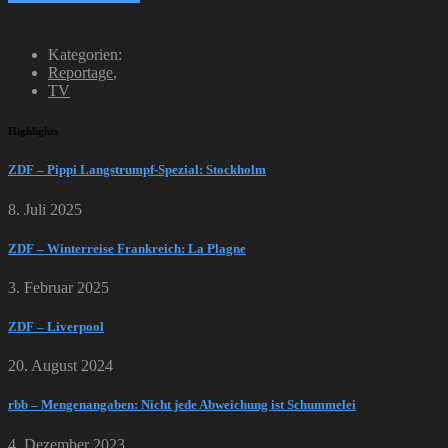
Kategorien:
Reportage
,
TV
Highlights
ZDF – Pippi Langstrumpf-Spezial: Stockholm
8. Juli 2025
ZDF – Winterreise Frankreich: La Plagne
3. Februar 2025
ZDF – Liverpool
20. August 2024
rbb – Mengenangaben: Nicht jede Abweichung ist Schummelei
4. Dezember 2023