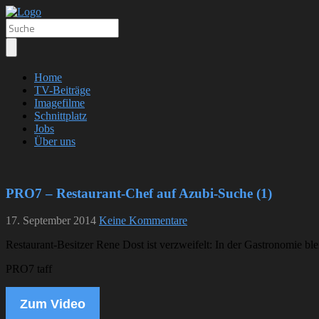
Home
TV-Beiträge
Imagefilme
Schnittplatz
Jobs
Über uns
PRO7 – Restaurant-Chef auf Azubi-Suche (1)
17. September 2014
Keine Kommentare
Restaurant-Besitzer Rene Dost ist verzweifelt: In der Gastronomie b
PRO7 taff
Zum Video