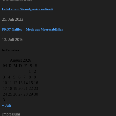
kabel eins – Strandgesetze weltweit
25. Juli 2022
PRO7 Galileo – Mode aus Meeresabfällen
13. Juli 2016
Im Fernsehen
August 2026
M
D
M
D
F
S
S
1
2
3
4
5
6
7
8
9
10
11
12
13
14
15
16
17
18
19
20
21
22
23
24
25
26
27
28
29
30
31
« Juli
Impressum