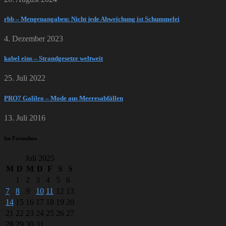
rbb – Mengenangaben: Nicht jede Abweichung ist Schummelei
4. Dezember 2023
kabel eins – Strandgesetze weltweit
25. Juli 2022
PRO7 Galileo – Mode aus Meeresabfällen
13. Juli 2016
Im Fernsehen
Juli 2025
M
D
M
D
F
S
S
1
2
3
4
5
6
7
8
9
10
11
12
13
14
15
16
17
18
19
20
21
22
23
24
25
26
27
28
29
30
31