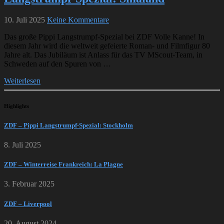
10. Juli 2025
Keine Kommentare
Das große Pippi Langstrumpf-Spezial bei ZDF Volle Kanne! In
diesem Jahr wird die weltweit gefeierte Roman- und Filmfigur 80
Jahre alt. Das Jubiläum ist Anlass für das TV MScout-Team, in
Schweden auf den Spuren von …
Weiterlesen
Highlights
ZDF – Pippi Langstrumpf-Spezial: Stockholm
8. Juli 2025
ZDF – Winterreise Frankreich: La Plagne
3. Februar 2025
ZDF – Liverpool
20. August 2024