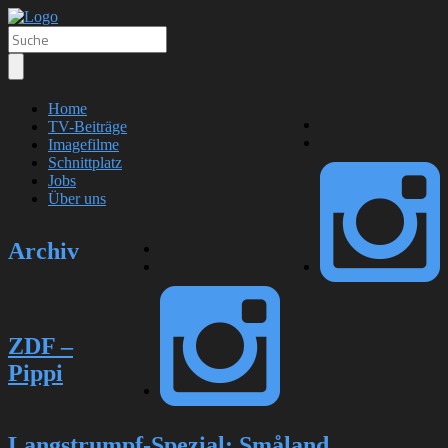
Home
TV-Beiträge
Imagefilme
Schnittplatz
Jobs
Über uns
Archiv
ZDF –
Pippi
Langstrumpf-Spezial: Småland