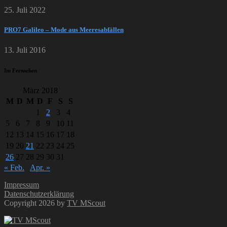
25. Juli 2022
PRO7 Galileo – Mode aus Meeresabfällen
13. Juli 2016
Im Fernsehen
März 2018
M
D
M
D
F
S
S
1
2
3
4
5
6
7
8
9
10
11
12
13
14
15
16
17
18
19
20
21
22
23
24
25
26
27
28
29
30
31
« Feb.
Apr. »
Impressum
Datenschutzerklärung
Copyright 2026 by
TV MScout