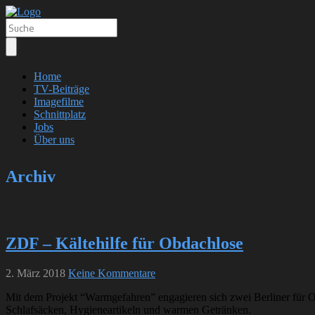
Home
TV-Beiträge
Imagefilme
Schnittplatz
Jobs
Über uns
Archiv
ZDF – Kältehilfe für Obdachlose
2. März 2018
Keine Kommentare
Mit dem Projekt “Warmgefahren” engagieren sich zwei Berliner für Ob
Schlafsäcken, Hygieneartikeln und warmen Getränken.